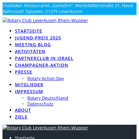
Zum
Clublokal: Restaurante „Gallodini“, Werkstättenstraße 21, Neue
Inhalt
Bahnstadt Opladen, 51379 Leverkusen
springen
info@rotary-rhein-wupper.de
STARTSEITE
JUGEND-PREIS 2025
MEETING BLOG
AKTIVITÄTEN
PARTNERCLUB IN ISRAEL
CHAMPAGNER-AKTION
PRESSE
Rotary Action Day
MITGLIEDER
IMPRESSUM
Rotary Deutschland
Datenschutz
ABOUT
ZIELE
Startseite