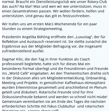
normal. Braucht ein Dienstleistungsclub wie unser Rotary-Club
das auch? Na klar! Was und wen wir wie unterstützen, muss in
einen Gesamtrahmen passen. Wir wollen fördern, helfen und
unterstützen. Und genau das gilt es festzuschreiben.
Wir trafen uns am ersten März-Wochenende für ein paar
Stunden zu einem Strategiemeeting.
Präsidentin Angelika Böhling eröffnete den „Luxustag“, der für
Reflektion und Austausch reserviert ist. Sie stellte zunächst die
Ergebnisse aus der Mitglieder-Befragung vor, die insgesamt
zufriedenstellend ausfiel.
Dagmar Kilic, die den Tag in ihrer Funktion als Coach
professionell begleitete, hatte sich für dieses Mal ein
besonderes Format überlegt und die Freundinnen und Freunde
ins „World Café“ eingeladen. An den Thementischen drehte sich
in der Diskussion alles um Mitgliederentwicklung, Onboarding,
Meeting und Projekte. In gemütlicher Kaffeehaus-Atmosphäre
wurden Erkenntnisse gesammelt und anschließend im Plenum
geteilt und diskutiert. Rotarische Freunde sind für ihre
Diskussionsfreude bekannt und werden so schnell nicht müde!
Gemeinsam vereinbarten sie am Ende des Tages die nächsten
erforderlichen Schritte mit Fokus Clubkultur und rotarischen
Prinzipien wie „service above self“.