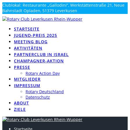
Zum
Clublokal: Restaurante „Gallodini“, Werkstättenstraße 21, Neue
Inhalt
Bahnstadt Opladen, 51379 Leverkusen
springen
info@rotary-rhein-wupper.de
STARTSEITE
JUGEND-PREIS 2025
MEETING BLOG
AKTIVITÄTEN
PARTNERCLUB IN ISRAEL
CHAMPAGNER-AKTION
PRESSE
Rotary Action Day
MITGLIEDER
IMPRESSUM
Rotary Deutschland
Datenschutz
ABOUT
ZIELE
Startseite