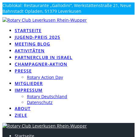
Zum
Clublokal: Restaurante „Gallodini“, Werkstättenstraße 21, Neue
Inhalt
Bahnstadt Opladen, 51379 Leverkusen
springen
info@rotary-rhein-wupper.de
STARTSEITE
JUGEND-PREIS 2025
MEETING BLOG
AKTIVITÄTEN
PARTNERCLUB IN ISRAEL
CHAMPAGNER-AKTION
PRESSE
Rotary Action Day
MITGLIEDER
IMPRESSUM
Rotary Deutschland
Datenschutz
ABOUT
ZIELE
Startseite