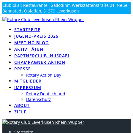
Zum
Clublokal: Restaurante „Gallodini“, Werkstättenstraße 21, Neue
Inhalt
Bahnstadt Opladen, 51379 Leverkusen
springen
info@rotary-rhein-wupper.de
STARTSEITE
JUGEND-PREIS 2025
MEETING BLOG
AKTIVITÄTEN
PARTNERCLUB IN ISRAEL
CHAMPAGNER-AKTION
PRESSE
Rotary Action Day
MITGLIEDER
IMPRESSUM
Rotary Deutschland
Datenschutz
ABOUT
ZIELE
Startseite