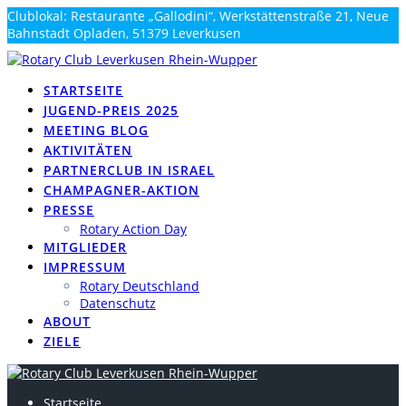
Zum
Clublokal: Restaurante „Gallodini“, Werkstättenstraße 21, Neue
Inhalt
Bahnstadt Opladen, 51379 Leverkusen
springen
info@rotary-rhein-wupper.de
STARTSEITE
JUGEND-PREIS 2025
MEETING BLOG
AKTIVITÄTEN
PARTNERCLUB IN ISRAEL
CHAMPAGNER-AKTION
PRESSE
Rotary Action Day
MITGLIEDER
IMPRESSUM
Rotary Deutschland
Datenschutz
ABOUT
ZIELE
Startseite