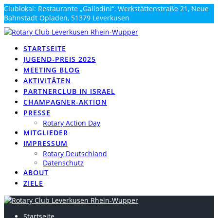
Zum
Clublokal: Restaurante „Gallodini“, Werkstättenstraße 21, Neue
Inhalt
Bahnstadt Opladen, 51379 Leverkusen
springen
info@rotary-rhein-wupper.de
STARTSEITE
JUGEND-PREIS 2025
MEETING BLOG
AKTIVITÄTEN
PARTNERCLUB IN ISRAEL
CHAMPAGNER-AKTION
PRESSE
Rotary Action Day
MITGLIEDER
IMPRESSUM
Rotary Deutschland
Datenschutz
ABOUT
ZIELE
Startseite