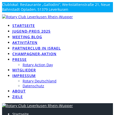
Zum
Clublokal: Restaurante „Gallodini“, Werkstättenstraße 21, Neue
Inhalt
Bahnstadt Opladen, 51379 Leverkusen
springen
info@rotary-rhein-wupper.de
STARTSEITE
JUGEND-PREIS 2025
MEETING BLOG
AKTIVITÄTEN
PARTNERCLUB IN ISRAEL
CHAMPAGNER-AKTION
PRESSE
Rotary Action Day
MITGLIEDER
IMPRESSUM
Rotary Deutschland
Datenschutz
ABOUT
ZIELE
Startseite