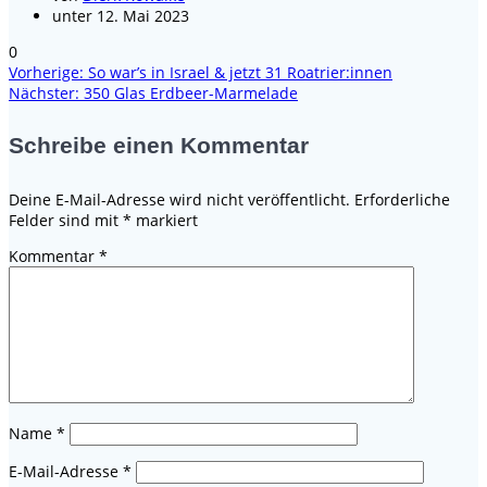
unter 12. Mai 2023
0
Vorheriger
Vorherige:
So war’s in Israel & jetzt 31 Roatrier:innen
Beitragsnavigation
Nächster
Beitrag:
Nächster:
350 Glas Erdbeer-Marmelade
Beitrag:
Schreibe einen Kommentar
Deine E-Mail-Adresse wird nicht veröffentlicht.
Erforderliche
Felder sind mit
*
markiert
Kommentar
*
Name
*
E-Mail-Adresse
*